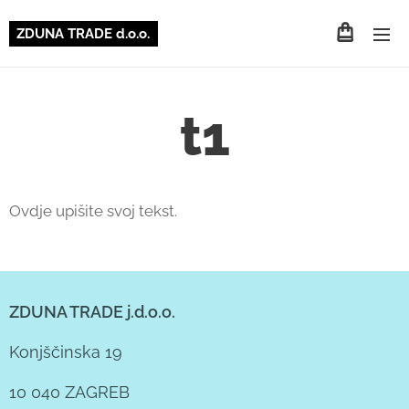
ZDUNA TRADE d.o.o.
t1
Ovdje upišite svoj tekst.
ZDUNA TRADE j.d.o.o.
Konjščinska 19
10 040 ZAGREB