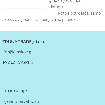
_____________________ (grad/mjesto) dana
_____________________. (datum).
__________________________ Potpis potrošača (samo
ako se ovaj obrazac ispunjava na papiru).
ZDUNA TRADE j.d.o.o.
Konjščinska 19
10 040 ZAGREB
Informacije
Izjava o privatnosti