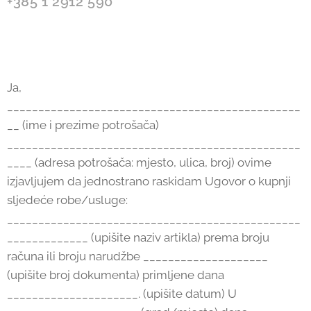
+385 1 2912 590
Ja,
_______________________________________________
__ (ime i prezime potrošača)
_______________________________________________
____ (adresa potrošača: mjesto, ulica, broj) ovime
izjavljujem da jednostrano raskidam Ugovor o kupnji
sljedeće robe/usluge:
_______________________________________________
_____________ (upišite naziv artikla) prema broju
računa ili broju narudžbe ____________________
(upišite broj dokumenta) primljene dana
_____________________. (upišite datum) U