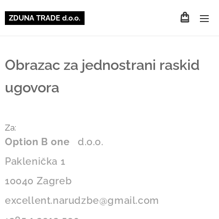
ZDUNA TRADE d.o.o.
Obrazac za jednostrani raskid
ugovora
Za:
Option B one
d.o.o.
Paklenička 1
10040 Zagreb
excellent.narudzbe@gmail.com