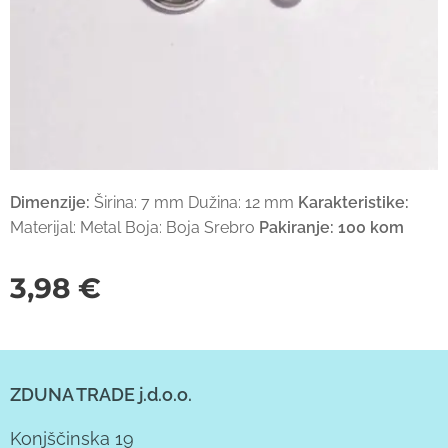
Dimenzije:
Širina: 7 mm Dužina: 12 mm
Karakteristike:
Materijal: Metal Boja: Boja Srebro
Pakiranje:
100 kom
3,98
€
ZDUNA TRADE j.d.o.o.
Konjščinska 19